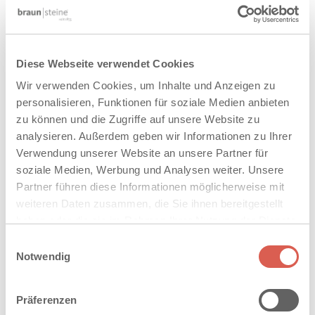
Diese Webseite verwendet Cookies
Wir verwenden Cookies, um Inhalte und Anzeigen zu
personalisieren, Funktionen für soziale Medien anbieten
zu können und die Zugriffe auf unsere Website zu
analysieren. Außerdem geben wir Informationen zu Ihrer
Verwendung unserer Website an unsere Partner für
soziale Medien, Werbung und Analysen weiter. Unsere
Partner führen diese Informationen möglicherweise mit
17. SteinForum
weiteren Daten zusammen, die Sie ihnen bereitgestellt
haben oder die sie im Rahmen Ihrer Nutzung der Dienste
Mehr Hitze, mehr Starkregen, mehr Nutzungsdruck: Städte
gesammelt haben. Sie geben Einwilligung zu unseren
und Gemeinden stehen vor der Aufgabe, öffentliche Räume
Einwilligungsauswahl
Cookies, wenn Sie unsere Webseite weiterhin nutzen.
klimaangepasst und zugleich lebenswert weiterzuentwickeln.
Notwendig
Wie das gelingen kann, war Thema des 17. Steinforums der
braun-steine GmbH in Neu-Ulm. Mehr als 200 Planer,
Präferenzen
Landschaftsarchitekten und Bauentscheider diskutierten dort