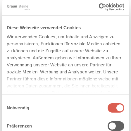
Diese Webseite verwendet Cookies
Wir verwenden Cookies, um Inhalte und Anzeigen zu
personalisieren, Funktionen für soziale Medien anbieten
zu können und die Zugriffe auf unsere Website zu
analysieren. Außerdem geben wir Informationen zu Ihrer
Verwendung unserer Website an unsere Partner für
soziale Medien, Werbung und Analysen weiter. Unsere
Partner führen diese Informationen möglicherweise mit
weiteren Daten zusammen, die Sie ihnen bereitgestellt
haben oder die sie im Rahmen Ihrer Nutzung der Dienste
gesammelt haben. Sie geben Einwilligung zu unseren
Einwilligungsauswahl
®
FOCUS
Cookies, wenn Sie unsere Webseite weiterhin nutzen.
Notwendig
STECKDOSEN-MODUL
Präferenzen