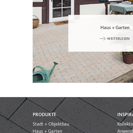
Haus + Garten
WEITERLESEN
PRODUKTE
INSPIR
Stadt + Objektbau
Kollekt
Haus + Garten
Anwend