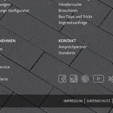
htungen
Händlersuche
ungs-Konfigurator
Broschüren
Bau-Tipps und Tricks
Angebotsanfrage
NEHMEN
KONTAKT
Ansprechpartner
ns
Standorte
e
ervice
lerie
IMPRESSUM
DATENSCHUTZ