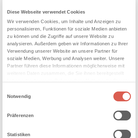
Diese Webseite verwendet Cookies
Doppelte Wasserführung
Wir verwenden Cookies, um Inhalte und Anzeigen zu
personalisieren, Funktionen für soziale Medien anbieten
Zwei wasserführende Mulden mit 15 mm Stichtiefe in
zu können und die Zugriffe auf unsere Website zu
einer Rinne.
analysieren. Außerdem geben wir Informationen zu Ihrer
Verwendung unserer Website an unsere Partner für
soziale Medien, Werbung und Analysen weiter. Unsere
Partner führen diese Informationen möglicherweise mit
weiteren Daten zusammen, die Sie ihnen bereitgestellt
haben oder die sie im Rahmen Ihrer Nutzung der Dienste
gesammelt haben. Sie geben Einwilligung zu unseren
Einwilligungsauswahl
Cookies, wenn Sie unsere Webseite weiterhin nutzen.
Notwendig
Übergangssteine
Präferenzen
Übergänge in konventionelle Entwässerungsschächte
mit 25 mm Stichtiefe für verbesserten Wasserablauf.
Statistiken