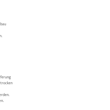
nbau
n.
t
eferung
 trocken
erden.
en.