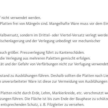
f nicht verwendet werden.
n Platten frei von Mängeln sind. Mangelhafte Ware muss vor dem Ei
albversatz, sondern im Drittel- oder Viertel-Versatz verlegt werde
Zwischenlagerung und der Verlegung unbedingt vor mechanischer
auch größer. Pressverlegung führt zu Kantenschäden.
die Verlegung aus mehreren Paletten gemischt erfolgen.
ität und der Gefahr von Verfärbungen nicht zur Verfugung verwende
ustand zu Ausblühungen führen. Deshalb sollten die Platten nach Li
on unverarbeiteter Ware ist diese zur Vermeidung von Ausblühungen
e Platten nicht durch Erde, Lehm, Markierkreide, etc. verschmutzt w
tzungen führen. Die Fläche ist bis zum Ende der Bauphase zu schütz
ntsprechenden Schutz, z. B. Filzgleiter zu versehen.