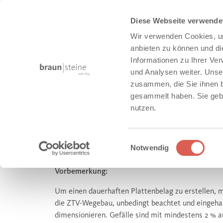
Diese Webseite verwende
Wir verwenden Cookies, um
anbieten zu können und di
Informationen zu Ihrer Ve
und Analysen weiter. Unse
zusammen, die Sie ihnen b
Service
Bau-Tipps und Tricks
Bau-Tipps Terrassenpla
gesammelt haben. Sie gebe
nutzen.
10 REGELN FÜR DIE FAC
Einwilligungsauswahl
TERRASSENPLATTEN
Notwendig
Vorbemerkung:
Um einen dauerhaften Plattenbelag zu erstellen, m
die ZTV-Wegebau, unbedingt beachtet und eingehal
dimensionieren. Gefälle sind mit mindestens 2 % 