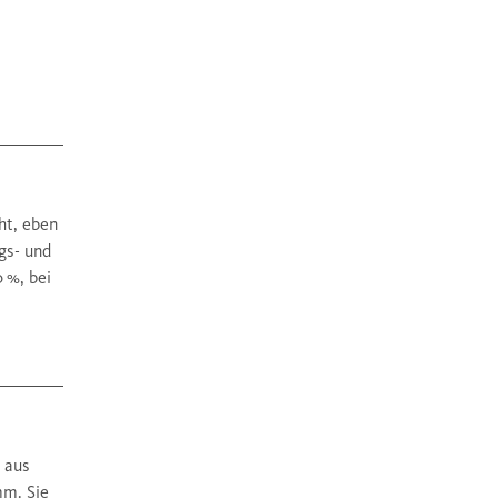
ht, eben
gs- und
 %, bei
 aus
mm. Sie