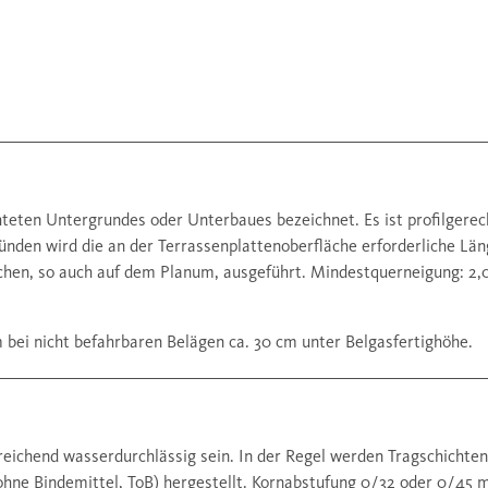
hteten Untergrundes oder Unterbaues bezeichnet. Es ist profilgerec
ünden wird die an der Terrassenplattenoberfläche erforderliche Län
chen, so auch auf dem Planum, ausgeführt. Mindestquerneigung: 2,0
 bei nicht befahrbaren Belägen ca. 30 cm unter Belgasfertighöhe.
eichend wasserdurchlässig sein. In der Regel werden Tragschichten
e Bindemittel, ToB) hergestellt. Kornabstufung 0 / 32 oder 0 / 45 