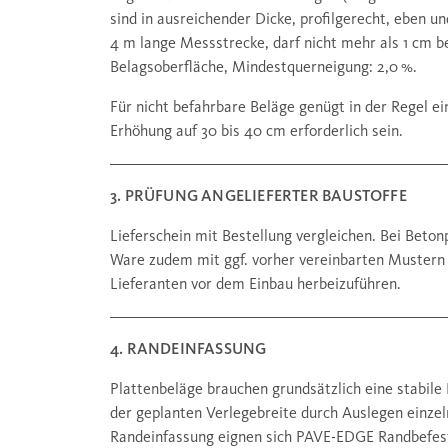
sind in ausreichender Dicke, profilgerecht, eben u
4 m lange Messstrecke, darf nicht mehr als 1 cm b
Belagsoberfläche, Mindestquerneigung: 2,0 %.
Für nicht befahrbare Beläge genügt in der Regel ei
Erhöhung auf 30 bis 40 cm erforderlich sein.
3. PRÜFUNG ANGELIEFERTER BAUSTOFFE
Lieferschein mit Bestellung vergleichen. Bei Beto
Ware zudem mit ggf. vorher vereinbarten Mustern 
Lieferanten vor dem Einbau herbeizuführen.
4. RANDEINFASSUNG
Plattenbeläge brauchen grundsätzlich eine stabil
der geplanten Verlegebreite durch Auslegen einzeln
Randeinfassung eignen sich PAVE-EDGE Randbefesti