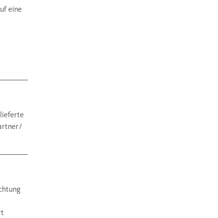
uf eine
lieferte
rtner /
achtung
rt