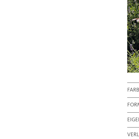
FAR
FOR
EIG
VER