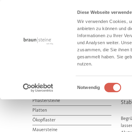
Diese Webseite verwende
Wir verwenden Cookies, um
anbieten zu können und di
Informationen zu Ihrer Ve
und Analysen weiter. Unse
zusammen, die Sie ihnen b
STADT + OBJEKTBAU
gesammelt haben. Sie gebe
nutzen.
Produkte
Stadt + Objektbau
Schwerlastverkehr
Einwilligungsauswahl
Notwendig
AR
STADT + OBJEKTBAU
Pflastersteine
Stab
Platten
Begrü
Ökopflaster
lasse
Mauersteine