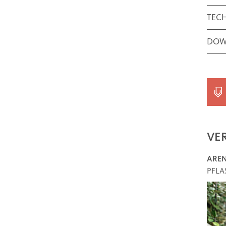
TEC
DOW
VE
ARE
PFLA