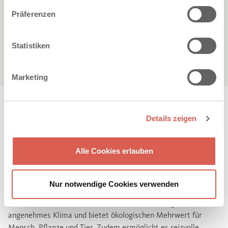
Präferenzen
Statistiken
Marketing
NEUE BODENSCHÄTZE
Details zeigen
Alle Cookies erlauben
Lebendiger Lebensraum – natürliches Wohlfühlklima.
®
ARENA
Vegetationsfugen schaffen Lebensraum für Flora und
Fauna und verbessern das Mikroklima, indem sie
Nur notwendige Cookies verwenden
Niederschlagswasser versickern und verdunsten lassen. Das
®
ARENA
Pflaster fördert durch seine offenen Fugen ein
angenehmes Klima und bietet ökologischen Mehrwert für
Mensch, Pflanze und Tier. Zudem ermöglicht es reizvolle