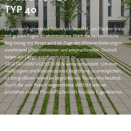
TYP 40
Längsrasenfugensteine haben sich bewährt, um Flächen linear
mit grünen Fugen zu akzentuieren. Doch die herkömmliche
Begrünung mit Rasen wird im Zuge der Klimaveränderungen
zunehmend pflegeintensiver und anspruchsvoller. Deshalb
haben wir Längsrasenfugensteine zu
VEGETATIONSFUGENSTEINEN weiterentwickelt. Um eine
vielfältigere und klimaresistente Begrünung zu ermöglichen,
ist ein größerer Anteil an begrünbarem Raum entscheidend.
Durch die zum Patent angemeldete VARIO-Funktion
entstehen stabile Pflasterflächen mit flexiblen Fugenbreiten.