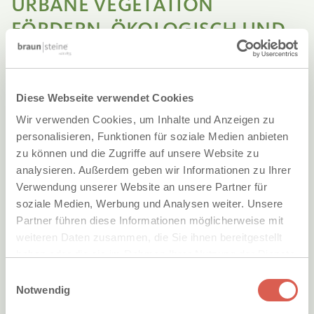
URBANE VEGETATION
FÖRDERN.
ÖKOLOGISCH UND
BELASTBAR.
Stabiles Ökopflaster.
Diese Webseite verwendet Cookies
®
Mit dem Abstandshalter-System von ARENA
lassen sich
Wir verwenden Cookies, um Inhalte und Anzeigen zu
fließende Übergänge mit drei unterschiedlichen Fugenbreiten
personalisieren, Funktionen für soziale Medien anbieten
schaffen. Die technisch ausgefeilten Abstandsnocken
zu können und die Zugriffe auf unsere Website zu
gewährleisten in Kombination mit der Steindicke eine hohe
analysieren. Außerdem geben wir Informationen zu Ihrer
Stabilität. Öko-Beläge werden so zu hochbelastbaren
®
Verwendung unserer Website an unsere Partner für
Pflasterflächen – z. B. für Feuerwehrzufahrten. Der ARENA
soziale Medien, Werbung und Analysen weiter. Unsere
VEGETATIONSFUGENSTEIN ist bereits vielfach in Europa
Partner führen diese Informationen möglicherweise mit
patentiert.
weiteren Daten zusammen, die Sie ihnen bereitgestellt
haben oder die sie im Rahmen Ihrer Nutzung der Dienste
gesammelt haben. Sie geben Einwilligung zu unseren
Einwilligungsauswahl
Cookies, wenn Sie unsere Webseite weiterhin nutzen.
Notwendig