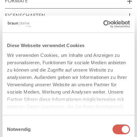
FORMATE
EIGENSCHAFTEN
VERLEGEMUSTER
TECHNISCHE DATEN
Diese Webseite verwendet Cookies
Wir verwenden Cookies, um Inhalte und Anzeigen zu
DOWNLOADS
personalisieren, Funktionen für soziale Medien anbieten
zu können und die Zugriffe auf unsere Website zu
analysieren. Außerdem geben wir Informationen zu Ihrer
Verwendung unserer Website an unsere Partner für
AUF DIE MERKLISTE
soziale Medien, Werbung und Analysen weiter. Unsere
Partner führen diese Informationen möglicherweise mit
weiteren Daten zusammen, die Sie ihnen bereitgestellt
haben oder die sie im Rahmen Ihrer Nutzung der Dienste
VERWANDTE PRODUKTE
gesammelt haben. Sie geben Einwilligung zu unseren
Einwilligungsauswahl
Cookies, wenn Sie unsere Webseite weiterhin nutzen.
Notwendig
®
SPIRELL