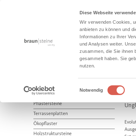
Diese Webseite verwende
Wir verwenden Cookies, um
anbieten zu können und di
Informationen zu Ihrer Ve
und Analysen weiter. Unse
zusammen, die Sie ihnen b
HAUS + GARTEN
gesammelt haben. Sie gebe
nutzen.
Produkte
Haus + Garten
Einwilligungsauswahl
Notwendig
PO
HAUS + GARTEN
Pflastersteine
Ungl
Terrassenplatten
Evolu
Ökopflaster
Ausge
Holzstruktursteine