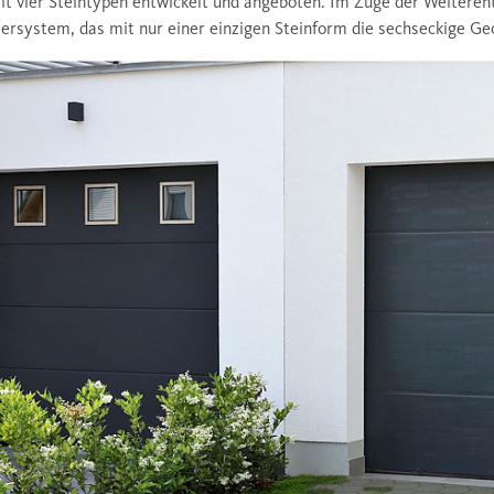
it vier Steintypen entwickelt und angeboten. Im Zuge der Weiteren
tersystem, das mit nur einer einzigen Steinform die sechseckige Ge