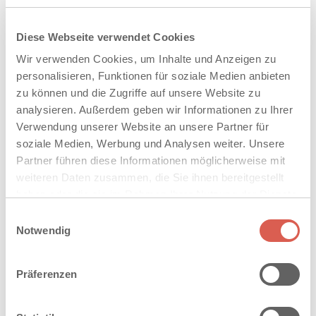
Mauern
Diese Webseite verwendet Cookies
Wir verwenden Cookies, um Inhalte und Anzeigen zu
personalisieren, Funktionen für soziale Medien anbieten
zu können und die Zugriffe auf unsere Website zu
analysieren. Außerdem geben wir Informationen zu Ihrer
MEHR ERFAHREN
Verwendung unserer Website an unsere Partner für
soziale Medien, Werbung und Analysen weiter. Unsere
Partner führen diese Informationen möglicherweise mit
weiteren Daten zusammen, die Sie ihnen bereitgestellt
haben oder die sie im Rahmen Ihrer Nutzung der Dienste
gesammelt haben. Sie geben Einwilligung zu unseren
Einwilligungsauswahl
Stufen
Cookies, wenn Sie unsere Webseite weiterhin nutzen.
Notwendig
Präferenzen