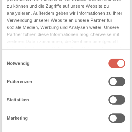
zu können und die Zugriffe auf unsere Website zu
analysieren. Außerdem geben wir Informationen zu Ihrer
Verwendung unserer Website an unsere Partner für
soziale Medien, Werbung und Analysen weiter. Unsere
Partner führen diese Informationen möglicherweise mit
weiteren Daten zusammen, die Sie ihnen bereitgestellt
haben oder die sie im Rahmen Ihrer Nutzung der Dienste
gesammelt haben. Sie geben Einwilligung zu unseren
Einwilligungsauswahl
Cookies, wenn Sie unsere Webseite weiterhin nutzen.
Notwendig
Urkunde Blauer Engel
265 kB
Präferenzen
PDF herunterladen
Statistiken
Marketing
PRODUKTÜBERSICHT