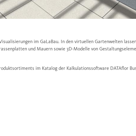
isualisierungen im GaLaBau. In den virtuellen Gartenwelten lassen
errassenplatten und Mauern sowie 3D-Modelle von Gestaltungselem
roduktsortiments im Katalog der Kalkulationssoftware DATAflor Bu