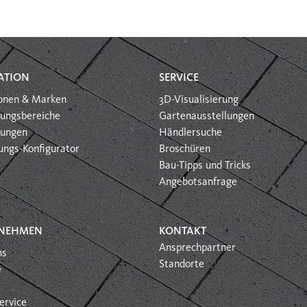
ATION
SERVICE
ionen & Marken
3D-Visualisierung
ungsbereiche
Gartenausstellungen
htungen
Händlersuche
ungs-Konfigurator
Broschüren
Bau-Tipps und Tricks
Angebotsanfrage
NEHMEN
KONTAKT
Ansprechpartner
ns
Standorte
e
ervice