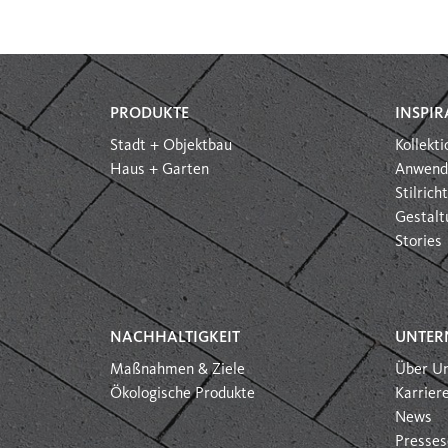
PRODUKTE
INSPIR
Stadt + Objektbau
Kollekt
Haus + Garten
Anwend
Stilric
Gestalt
Stories
NACHHALTIGKEIT
UNTER
Maßnahmen & Ziele
Über U
Ökologische Produkte
Karrier
News
Presses