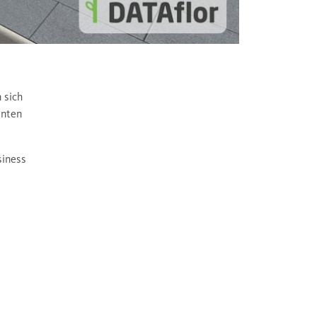
 sich
enten
siness