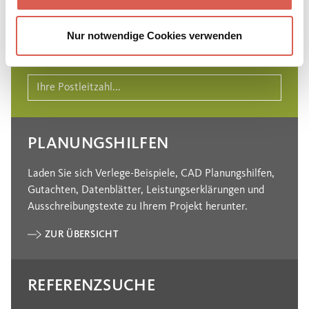
Finden Sie Ihren persönlichen Ansprechpartner, der Sie
Nur notwendige Cookies verwenden
jederzeit gerne bei der Planung Ihrer Projekte
unterstützt.
PLANUNGSHILFEN
Laden Sie sich Verlege-Beispiele, CAD Planungshilfen,
Gutachten, Datenblätter, Leistungserklärungen und
Ausschreibungstexte zu Ihrem Projekt herunter.
ZUR ÜBERSICHT
REFERENZSUCHE