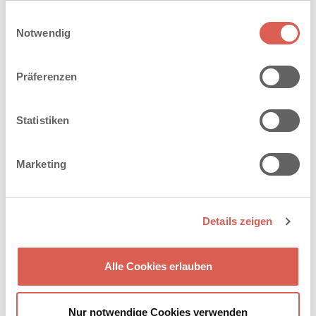
gesammelt haben. Sie geben Einwilligung zu unseren
Einwilligungsauswahl
Cookies, wenn Sie unsere Webseite weiterhin nutzen.
Notwendig
Präferenzen
Statistiken
Marketing
Details zeigen
FASZINATION SANDSTEIN-
Alle Cookies erlauben
BETON
Lassen Sie sich inspirieren von der Vielfalt des
Nur notwendige Cookies verwenden