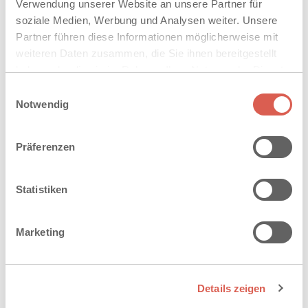
Verwendung unserer Website an unsere Partner für
TWIST
soziale Medien, Werbung und Analysen weiter. Unsere
DRAINFUGENSTEIN
Partner führen diese Informationen möglicherweise mit
weiteren Daten zusammen, die Sie ihnen bereitgestellt
haben oder die sie im Rahmen Ihrer Nutzung der Dienste
gesammelt haben. Sie geben Einwilligung zu unseren
Einwilligungsauswahl
Cookies, wenn Sie unsere Webseite weiterhin nutzen.
Notwendig
Präferenzen
Statistiken
Marketing
Details zeigen