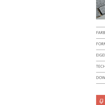
FAR
FOR
EIG
TEC
DOW