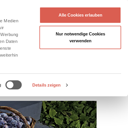
Alle Cookies erlauben
le Medien
ir
Nur notwendige Cookies
, Werbung
verwenden
ren Daten
ienste
weiterhin
g
Details zeigen