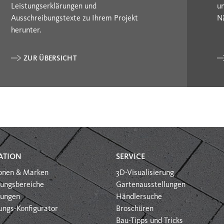
Leistungserklärungen und
u
Ausschreibungstexte zu Ihrem Projekt
N
herunter.
ZUR ÜBERSICHT
ATION
SERVICE
ionen & Marken
3D-Visualisierung
ungsbereiche
Gartenausstellungen
htungen
Händlersuche
ungs-Konfigurator
Broschüren
Bau-Tipps und Tricks