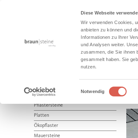
Diese Webseite verwende
Wir verwenden Cookies, um
anbieten zu können und di
Informationen zu Ihrer Ve
und Analysen weiter. Unse
zusammen, die Sie ihnen b
STADT + OBJEKTBAU
gesammelt haben. Sie gebe
nutzen.
Produkte
Stadt + Objektbau
Einwilligungsauswahl
Notwendig
M
STADT + OBJEKTBAU
Pflastersteine
Platten
Ökopflaster
Mauersteine