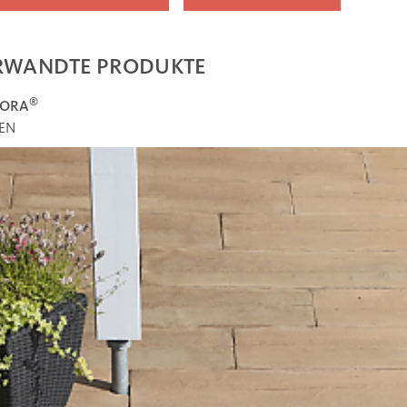
RWANDTE PRODUKTE
®
ORA
EN