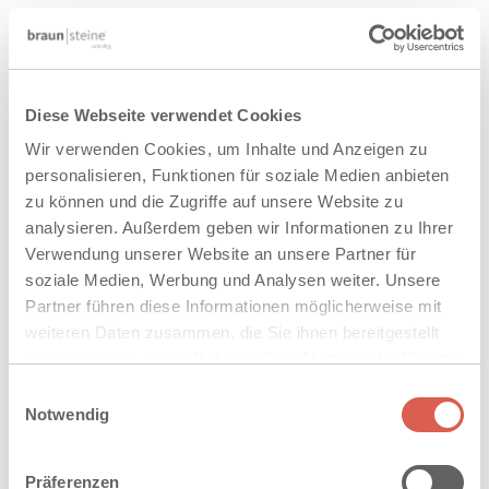
VERWANDTE PRODUKTE UND
KOMBINATIONSPARTNER
Diese Webseite verwendet Cookies
®
VELVET FERRO CONCRETE
Wir verwenden Cookies, um Inhalte und Anzeigen zu
TERRASSENPLATTEN
personalisieren, Funktionen für soziale Medien anbieten
zu können und die Zugriffe auf unsere Website zu
analysieren. Außerdem geben wir Informationen zu Ihrer
Verwendung unserer Website an unsere Partner für
soziale Medien, Werbung und Analysen weiter. Unsere
Partner führen diese Informationen möglicherweise mit
weiteren Daten zusammen, die Sie ihnen bereitgestellt
haben oder die sie im Rahmen Ihrer Nutzung der Dienste
gesammelt haben. Sie geben Einwilligung zu unseren
Einwilligungsauswahl
Cookies, wenn Sie unsere Webseite weiterhin nutzen.
Notwendig
Präferenzen