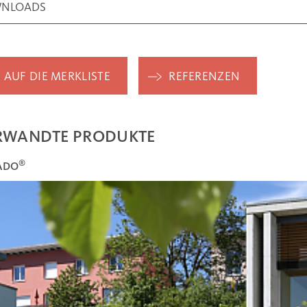
NLOADS
AUF DIE MERKLISTE
REFERENZEN
RWANDTE PRODUKTE
®
ADO