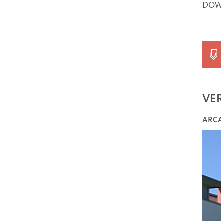
DOW
VE
ARC