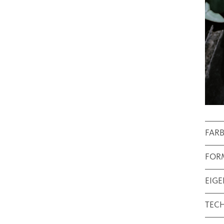
FAR
FOR
EIG
TEC