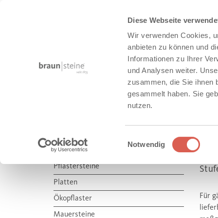
Diese Webseite verwende
Wir verwenden Cookies, um
anbieten zu können und di
Informationen zu Ihrer Ve
und Analysen weiter. Unse
zusammen, die Sie ihnen b
STADT + OBJEKTBAU
gesammelt haben. Sie gebe
nutzen.
Produkte
Stadt + Objektbau
Einwilligungsauswahl
Notwendig
A
STADT + OBJEKTBAU
Pflastersteine
Stuf
Platten
Für g
Ökopflaster
liefe
Mauersteine