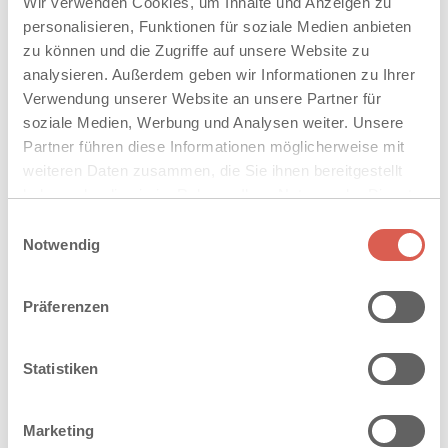
Wir verwenden Cookies, um Inhalte und Anzeigen zu
personalisieren, Funktionen für soziale Medien anbieten
zu können und die Zugriffe auf unsere Website zu
analysieren. Außerdem geben wir Informationen zu Ihrer
Verwendung unserer Website an unsere Partner für
soziale Medien, Werbung und Analysen weiter. Unsere
Partner führen diese Informationen möglicherweise mit
weiteren Daten zusammen, die Sie ihnen bereitgestellt
haben oder die sie im Rahmen Ihrer Nutzung der Dienste
®
SPIRELL
gesammelt haben. Sie geben Einwilligung zu unseren
PLANLINE BAHNENVERBAND
Einwilligungsauswahl
Cookies, wenn Sie unsere Webseite weiterhin nutzen.
Notwendig
Präferenzen
Statistiken
Marketing