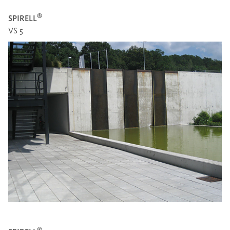
®
SPIRELL
VS 5