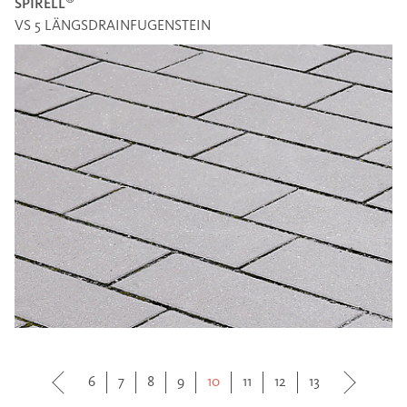
®
SPIRELL
VS 5 LÄNGSDRAINFUGENSTEIN
6
7
8
9
10
11
12
13