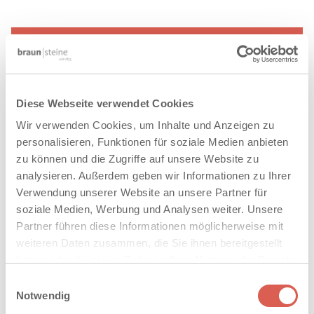
AUF DIE MERKLISTE
Diese Webseite verwendet Cookies
VERWANDTE PRODUKTE
Wir verwenden Cookies, um Inhalte und Anzeigen zu
®
SANTURO
personalisieren, Funktionen für soziale Medien anbieten
LANDHAUS-STUFEN
zu können und die Zugriffe auf unsere Website zu
analysieren. Außerdem geben wir Informationen zu Ihrer
Verwendung unserer Website an unsere Partner für
soziale Medien, Werbung und Analysen weiter. Unsere
Partner führen diese Informationen möglicherweise mit
weiteren Daten zusammen, die Sie ihnen bereitgestellt
haben oder die sie im Rahmen Ihrer Nutzung der Dienste
gesammelt haben. Sie geben Einwilligung zu unseren
Einwilligungsauswahl
Cookies, wenn Sie unsere Webseite weiterhin nutzen.
Notwendig