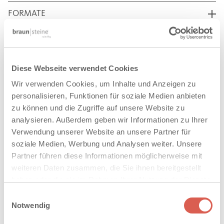
FORMATE
EIGENSCHAFTEN
TECHNISCHE DATEN
Diese Webseite verwendet Cookies
Wir verwenden Cookies, um Inhalte und Anzeigen zu
DOWNLOADS
personalisieren, Funktionen für soziale Medien anbieten
zu können und die Zugriffe auf unsere Website zu
analysieren. Außerdem geben wir Informationen zu Ihrer
Verwendung unserer Website an unsere Partner für
AUF DIE MERKLISTE
soziale Medien, Werbung und Analysen weiter. Unsere
Partner führen diese Informationen möglicherweise mit
weiteren Daten zusammen, die Sie ihnen bereitgestellt
VERWANDTE PRODUKTE
haben oder die sie im Rahmen Ihrer Nutzung der Dienste
gesammelt haben. Sie geben Einwilligung zu unseren
Einwilligungsauswahl
PODIUM
Cookies, wenn Sie unsere Webseite weiterhin nutzen.
Notwendig
ARCHITEKTUR - POLYGONAL-PLATTEN