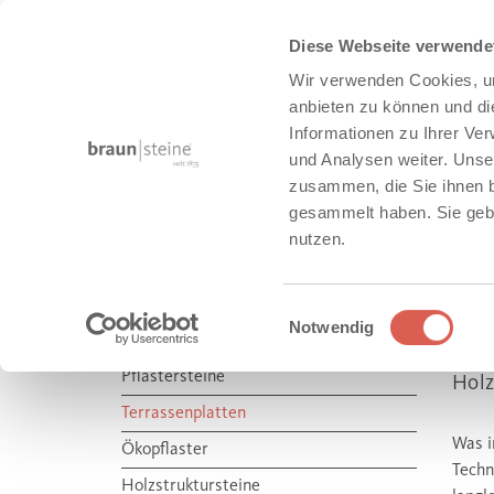
Diese Webseite verwende
Wir verwenden Cookies, um
anbieten zu können und di
Informationen zu Ihrer Ve
und Analysen weiter. Unse
zusammen, die Sie ihnen b
HAUS + GARTEN
gesammelt haben. Sie gebe
nutzen.
Produkte
Haus + Garten
Terrassenplatten
Einwilligungsauswahl
Notwendig
M
HAUS + GARTEN
Pflastersteine
Holz
Terrassenplatten
Was i
Ökopflaster
Techn
Holzstruktursteine