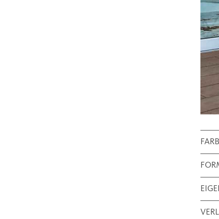
FAR
FOR
EIG
VER