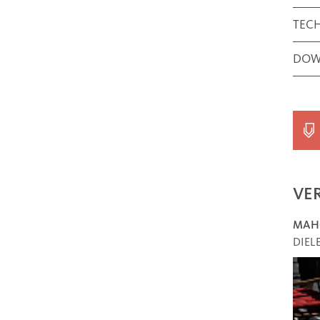
TEC
DOW
VE
MAH
DIEL