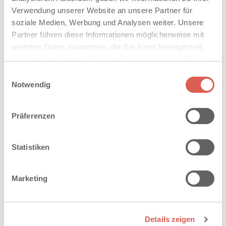
EIGENSCHAFTEN
Verwendung unserer Website an unsere Partner für
soziale Medien, Werbung und Analysen weiter. Unsere
TECHNISCHE DATEN
Partner führen diese Informationen möglicherweise mit
weiteren Daten zusammen, die Sie ihnen bereitgestellt
DOWNLOADS
haben oder die sie im Rahmen Ihrer Nutzung der Dienste
gesammelt haben. Sie geben Einwilligung zu unseren
Einwilligungsauswahl
Cookies, wenn Sie unsere Webseite weiterhin nutzen.
Notwendig
AUF DIE MERKLISTE
Präferenzen
Statistiken
Marketing
WIR BERATEN SIE GERNE
Details zeigen