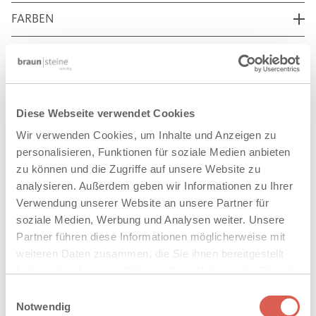
FARBEN
FORMATE
EIGENSCHAFTEN
Diese Webseite verwendet Cookies
TECHNISCHE DATEN
Wir verwenden Cookies, um Inhalte und Anzeigen zu
personalisieren, Funktionen für soziale Medien anbieten
DOWNLOADS
zu können und die Zugriffe auf unsere Website zu
analysieren. Außerdem geben wir Informationen zu Ihrer
Verwendung unserer Website an unsere Partner für
soziale Medien, Werbung und Analysen weiter. Unsere
AUF DIE MERKLISTE
Partner führen diese Informationen möglicherweise mit
weiteren Daten zusammen, die Sie ihnen bereitgestellt
haben oder die sie im Rahmen Ihrer Nutzung der Dienste
VERWANDTE PRODUKTE
gesammelt haben. Sie geben Einwilligung zu unseren
Einwilligungsauswahl
Cookies, wenn Sie unsere Webseite weiterhin nutzen.
Notwendig