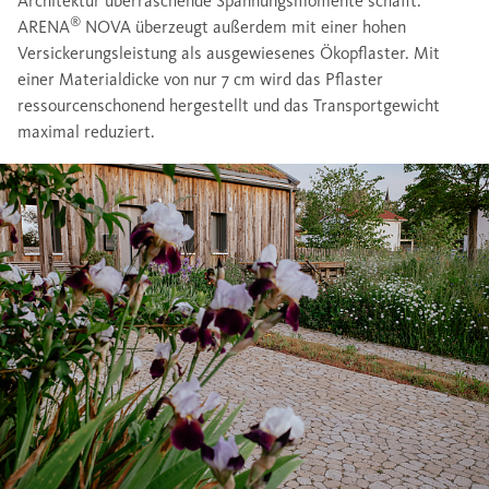
Architektur überraschende Spannungsmomente schafft.
®
ARENA
NOVA überzeugt außerdem mit einer hohen
Versickerungsleistung als ausgewiesenes Ökopflaster. Mit
einer Materialdicke von nur 7 cm wird das Pflaster
ressourcenschonend hergestellt und das Transportgewicht
maximal reduziert.