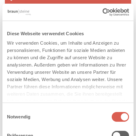
VERWANDTE PRODUKTE
Diese Webseite verwendet Cookies
®
ARENA
Wir verwenden Cookies, um Inhalte und Anzeigen zu
personalisieren, Funktionen für soziale Medien anbieten
zu können und die Zugriffe auf unsere Website zu
analysieren. Außerdem geben wir Informationen zu Ihrer
Verwendung unserer Website an unsere Partner für
soziale Medien, Werbung und Analysen weiter. Unsere
Partner führen diese Informationen möglicherweise mit
weiteren Daten zusammen, die Sie ihnen bereitgestellt
haben oder die sie im Rahmen Ihrer Nutzung der Dienste
gesammelt haben. Sie geben Einwilligung zu unseren
Einwilligungsauswahl
Cookies, wenn Sie unsere Webseite weiterhin nutzen.
Notwendig
Präferenzen