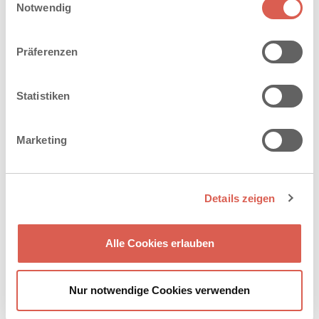
Cookies, wenn Sie unsere Webseite weiterhin nutzen.
Notwendig
Präferenzen
Statistiken
Marketing
Details zeigen
FASZINATION SANDSTEIN-
BETON
Alle Cookies erlauben
Lassen Sie sich inspirieren von der Vielfalt des
®
SANTURO
-Programms.
Nur notwendige Cookies verwenden
JETZT ENTDECKEN!