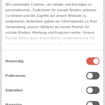
Wir verwenden Cookies, um Inhalte und Anzeigen zu
personalisieren, Funktionen für soziale Medien anbieten
zu können und die Zugriffe auf unsere Website zu
analysieren. Außerdem geben wir Informationen zu Ihrer
Verwendung unserer Website an unsere Partner für
soziale Medien, Werbung und Analysen weiter. Unsere
Partner führen diese Informationen möglicherweise mit
weiteren Daten zusammen, die Sie ihnen bereitgestellt
haben oder die sie im Rahmen Ihrer Nutzung der Dienste
gesammelt haben. Sie geben Einwilligung zu unseren
Einwilligungsauswahl
Cookies, wenn Sie unsere Webseite weiterhin nutzen.
Notwendig
Präferenzen
Statistiken
Marketing