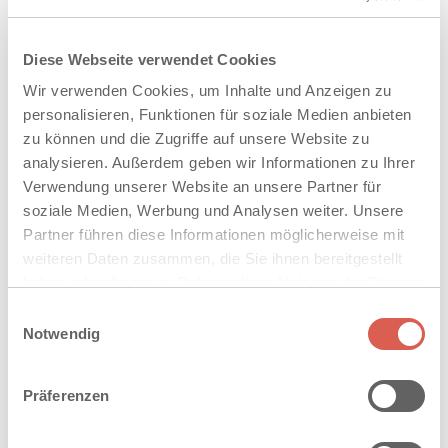
®
MAHORA
DIELENSTEIN
Diese Webseite verwendet Cookies
Wir verwenden Cookies, um Inhalte und Anzeigen zu
personalisieren, Funktionen für soziale Medien anbieten
zu können und die Zugriffe auf unsere Website zu
analysieren. Außerdem geben wir Informationen zu Ihrer
Verwendung unserer Website an unsere Partner für
soziale Medien, Werbung und Analysen weiter. Unsere
Partner führen diese Informationen möglicherweise mit
weiteren Daten zusammen, die Sie ihnen bereitgestellt
haben oder die sie im Rahmen Ihrer Nutzung der Dienste
gesammelt haben. Sie geben Einwilligung zu unseren
Einwilligungsauswahl
Cookies, wenn Sie unsere Webseite weiterhin nutzen.
Notwendig
Präferenzen