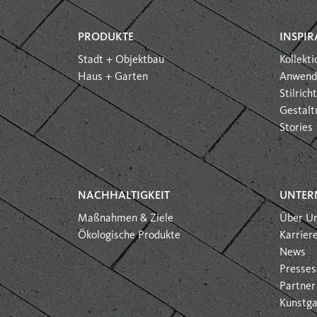
PRODUKTE
INSPIR
Stadt + Objektbau
Kollekt
Haus + Garten
Anwend
Stilric
Gestalt
Stories
NACHHALTIGKEIT
UNTER
Maßnahmen & Ziele
Über U
Ökologische Produkte
Karrier
News
Presses
Partner
Kunstga