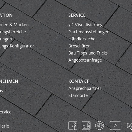
ATION
SERVICE
ionen & Marken
3D-Visualisierung
ungsbereiche
Gartenausstellungen
htungen
Händlersuche
ungs-Konfigurator
Broschüren
Bau-Tipps und Tricks
Angebotsanfrage
NEHMEN
KONTAKT
Ansprechpartner
ns
Standorte
e
ervice
lerie