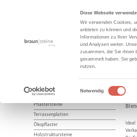
Diese Webseite verwende
Wir verwenden Cookies, um
anbieten zu können und di
Informationen zu Ihrer Ve
und Analysen weiter. Unse
zusammen, die Sie ihnen b
HAUS + GARTEN
gesammelt haben. Sie gebe
nutzen.
Produkte
Haus + Garten
Beleuchtung
Einwilligungsauswahl
Notwendig
FO
HAUS + GARTEN
Pflastersteine
Blen
Terrassenplatten
Ideal
Ökopflaster
Verka
Holzstruktursteine