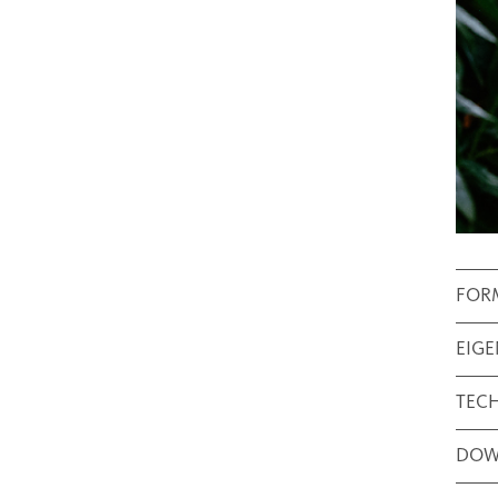
FOR
EIG
TEC
DOW