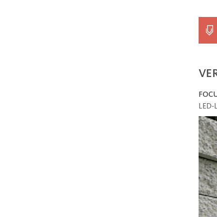
VE
FOC
LED-