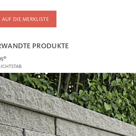
AUF DIE MERKLISTE
RWANDTE PRODUKTE
®
US
LICHTSTAB