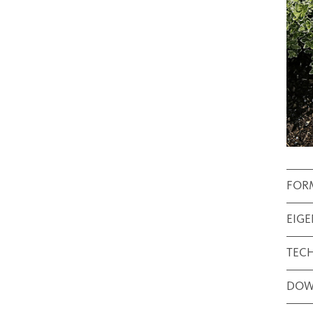
FOR
EIG
TEC
DOW