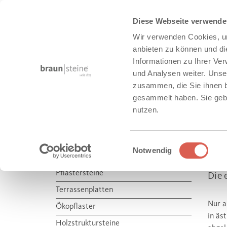
Diese Webseite verwende
Wir verwenden Cookies, um
anbieten zu können und di
Informationen zu Ihrer Ve
und Analysen weiter. Unse
zusammen, die Sie ihnen b
HAUS + GARTEN
gesammelt haben. Sie gebe
nutzen.
Produkte
Haus + Garten
Einwilligungsauswahl
Notwendig
AQ
HAUS + GARTEN
Pflastersteine
Die 
Terrassenplatten
Nur a
Ökopflaster
in äs
Holzstruktursteine