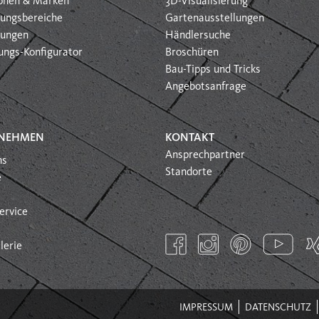
ionen & Marken
3D-Visualisierung
ungsbereiche
Gartenausstellungen
htungen
Händlersuche
ungs-Konfigurator
Broschüren
Bau-Tipps und Tricks
Angebotsanfrage
NEHMEN
KONTAKT
Ansprechpartner
ns
Standorte
e
ervice
lerie
IMPRESSUM
DATENSCHUTZ