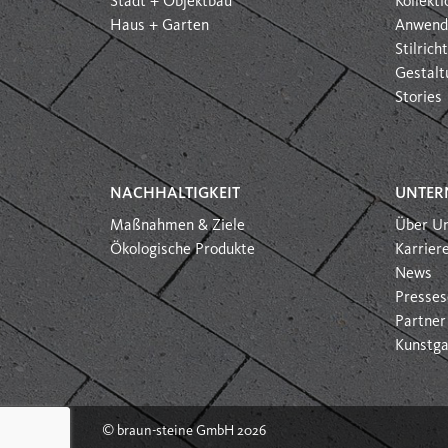
Stadt + Objektbau
Kollekt
Haus + Garten
Anwend
Stilric
Gestalt
Stories
NACHHALTIGKEIT
UNTER
Maßnahmen & Ziele
Über U
Ökologische Produkte
Karrier
News
Presses
Partner
Kunstga
© braun-steine GmbH 2026