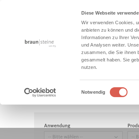
Diese Webseite verwende
Wir verwenden Cookies, um
anbieten zu können und di
Informationen zu Ihrer Ve
und Analysen weiter. Unse
zusammen, die Sie ihnen b
Objektplanung
Referenzen
gesammelt haben. Sie gebe
nutzen.
REFERENZEN STADT + OB
Einwilligungsauswahl
Notwendig
Anwendung
Prod