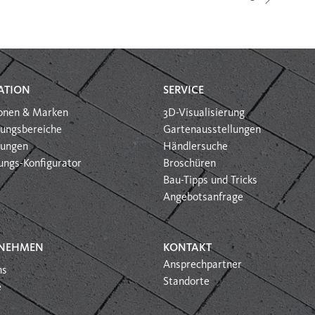
ATION
SERVICE
ionen & Marken
3D-Visualisierung
ungsbereiche
Gartenausstellungen
htungen
Händlersuche
ungs-Konfigurator
Broschüren
Bau-Tipps und Tricks
Angebotsanfrage
NEHMEN
KONTAKT
Ansprechpartner
ns
Standorte
e