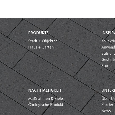
PRODUKTE
INSPIR
Stadt + Objektbau
Kollekt
Haus + Garten
Anwend
Stilric
Gestalt
Stories
NACHHALTIGKEIT
UNTER
Maßnahmen & Ziele
Über U
Ökologische Produkte
Karrier
News